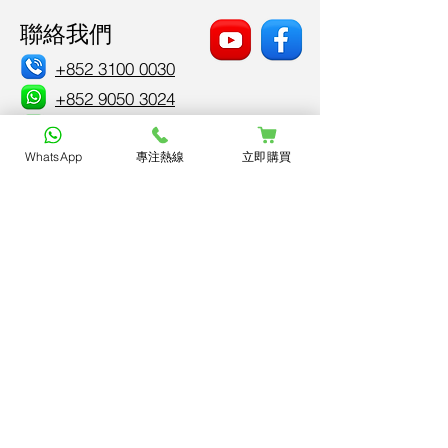
聯絡我們
+852 3100 0030
+852 9050 3024
Ballyhoo_tst
考試測驗 溫極都唔入腦
小朋友練樂器總
WhatsApp
專注熱線
立即購買
🧠！5 款食物助提升專注
心？7招讓孩子
電郵 *
力與學習表現
姓名 *
諮詢內容