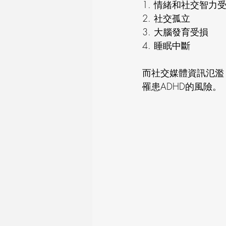
1. 情緒和社交智力
2. 社交孤立
3. 大腦發育受損
4. 睡眠中斷 
而社交媒體資訊氾濫
罹患ADHD的風險。 