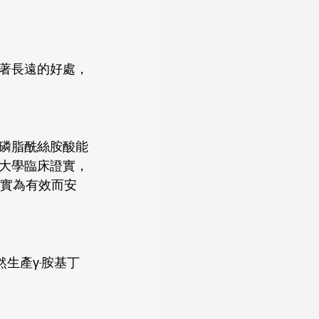
著長遠的好處，
磷脂酰絲胺酸能
大學臨床證實，
證實為有效而安
生產γ-胺基丁