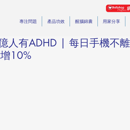
專注問題
產品功效
醒腦錦囊
用家分享
6億人有ADHD | 每日手機不離
增10%