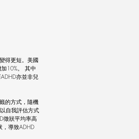
變得更短。美國
10%。 其中
ADHD亦並非兒
籤的方式，隨機
者以自我評估方式
D徵狀平均率高
，導致ADHD