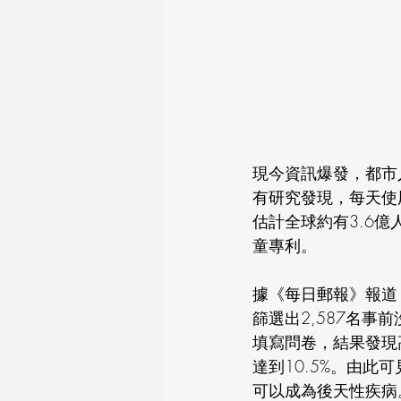
現今資訊爆發，都市
有研究發現，每天使用
估計全球約有3.6億
童專利。 
據《每日郵報》報道
篩選出2,587名事
填寫問卷，結果發現
達到10.5%。由此
可以成為後天性疾病