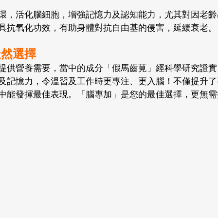
環，活化腦細胞，增強記憶力及認知能力，尤其對因老齡
具抗氧化功效，有助身體對抗自由基的侵害，延緩衰老。
天然選擇
提供營養需要，當中的成分「假馬齒莧」經科學研究證實
及記憶力，令溫習及工作時更專注、更入腦！不僅提升了
中能發揮最佳表現。「腦專加」是您的最佳選擇，更無需