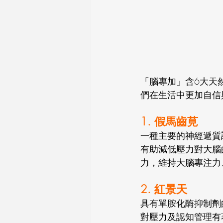
「腦專加」含6大天
們在生活中更加自信
1. 假馬齒莧
一種主要的神經遞質
有助減低壓力對大腦
力，維持大腦專注力
2. 紅景天
具有單胺化酶抑制劑
對壓力及認知管理有