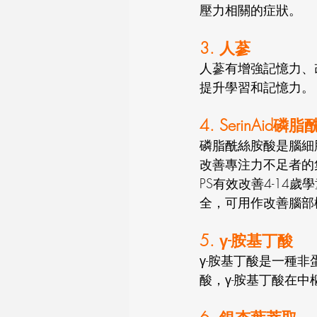
壓力相關的症狀。
3. 人蔘
人蔘有增強記憶力、
提升學習和記憶力。
4. SerinAid
磷脂酰絲胺酸是腦細
改善專注力不足者的
PS有效改善4-14
全，可用作改善腦部
5. γ-胺基丁酸
γ-胺基丁酸是一種
酸，γ-胺基丁酸在