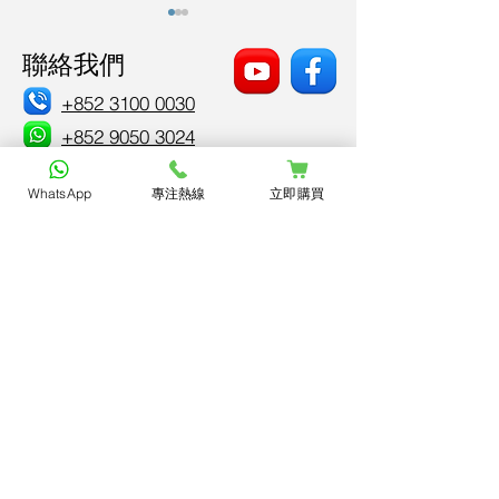
聯絡我們
+852 3100 0030
+852 9050 3024
Ballyhoo_tst
考試測驗 溫極都唔入腦
小朋友練樂器總
WhatsApp
專注熱線
立即購買
🧠！5 款食物助提升專注
心？7招讓孩子
電郵 *
力與學習表現
姓名 *
諮詢內容