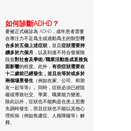
如何診斷ADHD？
要被正式確診為 ADHD，成年患者需要
在專注力不足爲主或過動爲主的類型
符
合多於五個上述症狀
，並且
症狀需要持
續多於六個月
，以及到達不符合發展階
段並
對社會及學術/職業活動造成直接負
面影響
的程度。此外，
有些症狀需要在
十二歲前已經發生，並且在等於或多於
兩個場景發生
（例如在家、公司、和朋
友一起等等）。同時，症狀必須已經阻
礙或導致社交、學業、職業能力變差。
除此以外，症狀也不能夠是在患上思覺
失調時發生，而且症狀也不能以其他心
理疾病（例如焦慮症、人格障礙等）解
釋。