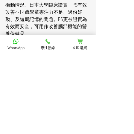
衝動情況。日本大學臨床證實，PS有效
改善4-14歲學童專注力不足、過份好
動、及短期記憶的問題。PS更被證實為
有效而安全，可用作改善腦部機能的營
養保健品。
5. γ-胺基丁酸
WhatsApp
專注熱線
立即購買
γ-胺基丁酸是一種非蛋白氨基酸，在人類
腦部起著神經遞質的作用。人體會自然
生產γ-胺基丁酸，γ-胺基丁酸在中樞神經
系統中能發揮放鬆及緩和神經緊張的作
用。 
6. 銀杏葉萃取
銀杏葉能改善血液循環，活化腦細胞，
增強記憶力及認知能力，尤其對因老齡
出現的輕度記憶問題有所幫助。銀杏具
抗氧化功效，有助身體對抗自由基的侵