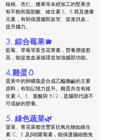
核桃、杏仁、腰果等未經加工的堅果含
有不飽和脂肪酸、維生素 E、B 群及微量
元素，有助保護腦部血管、促進供血，
提升腦力。
3. 綜合莓果🫐
藍莓、草莓等富含花青素，營養價值愈
高，能促進血液循環並加強腦部功能。
4.雞蛋🥚
蛋黃中的卵磷脂是合成乙醯膽鹼的主要
原料，有助記憶力提升。雞蛋亦含有維
生素 A、E、葉酸與 B12，是腦部代謝不
可或缺的營養。
5. 綠色蔬菜🌿
菠菜、青花菜都含豐富抗氧化物如維生
素 C、E 及β胡蘿蔔素，能保護腦細胞免