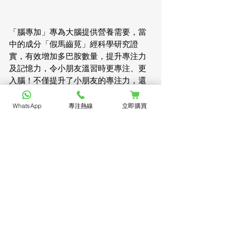
「腦專加」專為大腦提供營養需要，當
中的成分「假馬齒莧」經科學研究證
實，有效增加多巴胺數量，提升專注力
及記憶力，令小朋友溫習時更專注、更
入腦！不僅提升了小朋友的專注力，還
改善了他們的情緒，確保他們在學習和
生活中能發揮最佳表現。「腦專加」是
WhatsApp
專注熱線
立即購買
家長們的最佳選擇，有助兒童健康成
長，更無需擔心副作用。
銷售點：
1. 香港指定萬寧有售，體驗裝
$358/30 粒
【腦專加 Brain FocuSmart】於 Ballyhoo 
官網及各門市另設優惠套裝：
2. Ballyhoo 官網 | 