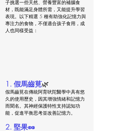
子挑選一些天然、營養豐富的補腦食
材，既能滿足身體所需，又能提升學習
表現。以下精選 5 種有助強化記憶力與
專注力的食物，不僅適合孩子食用，成
人也同樣受益：
1. 假馬齒莧
🌿
假馬齒莧在傳統阿育吠陀醫學中具有悠
久的使用歷史，因其增強情緒和記憶力
而聞名。其神經保護特性支持認知功
能，促進平衡思考並改善記憶力。
2. 堅果🥜